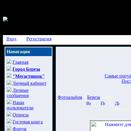
Вход
или
Регистрация
Навигация
Главная
Город Береза
Самые попу
"Мегастишок"
Пос
Личный кабинет
Личные
сообщения
Фотоальбом
>
Береза
> Мы
Наши
пользователи
Для прос
Опросы
Гостевая книга
Форум