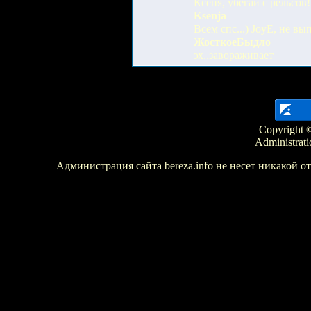
Ксеня, убегай с рельсов
Ksenja
Всем спс...) JoyE, не вы
ЖосткоеБыдло
эх..завораживает
Copyright ©
Administrati
Администрация сайта bereza.info не несет никакой 