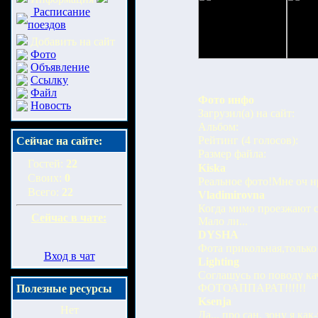
Расписание
поездов
Добавить на сайт
Фото
Объявление
Ссылку
Файл
Фото инфо
Новость
Загрузил(а) на сайт:
Альбом:
Рейтинг (4 голосов):
Сейчас на сайте:
Размер файла:
Гостей:
22
Kiska
Своих:
0
Реальное фото!Мне оч н
Всего:
22
Vladimirovna
Когда мимо проезжают ск
Сейчас в чате:
Мало ли...
DYSHA
Фота прикольная,только 
Вход в чат
Lighting
Соглашусь по поводу 
ФОТОАППАРАТ!!!!!!
Полезные ресурсы
Ksenja
Нет
Да... про сан. зону я как