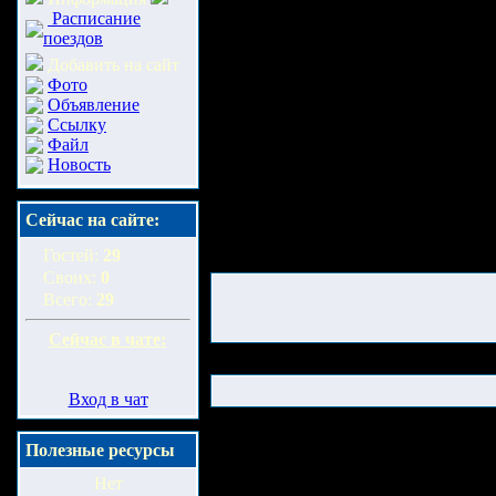
Расписание
поездов
Добавить на сайт
Фото
Объявление
Ссылку
Файл
Новость
Сейчас на сайте:
Гостей:
29
Своих:
0
Всего:
29
Сейчас в чате:
Вход в чат
Полезные ресурсы
Нет