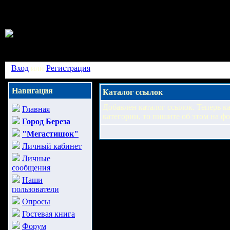
Вход
или
Регистрация
Навигация
Каталог ссылок
Добавлен каталог ссылок. Теперь к
Главная
категории, то пишите об этом на ф
Город Береза
"Мегастишок"
Личный кабинет
Личные
сообщения
Наши
пользователи
Опросы
Гостевая книга
Форум