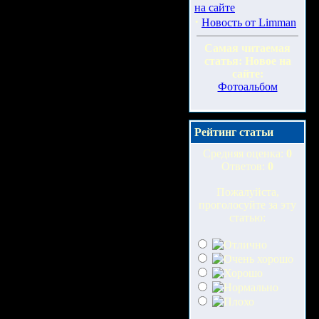
на сайте
·
Новость от Limman
Самая читаемая
статья: Новое на
сайте:
Фотоальбом
Рейтинг статьи
Средняя оценка:
0
Ответов:
0
Пожалуйста,
проголосуйте за эту
статью: