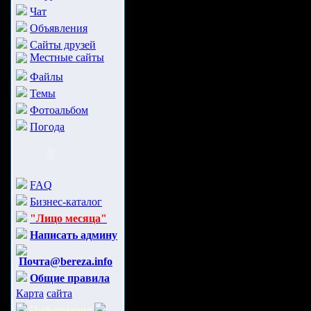
Чат
Объявления
Сайты друзей
Местные сайты
Файлы
Темы
Фотоальбом
Погода
FAQ
Бизнес-каталог
"Лицо месяца"
Написать админу
Почта@bereza.info
Общие правила
Карта
сайта
Информация