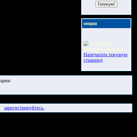
опции
Напечатать текущую
страницу
арии
та
зарегистрируйтесь.