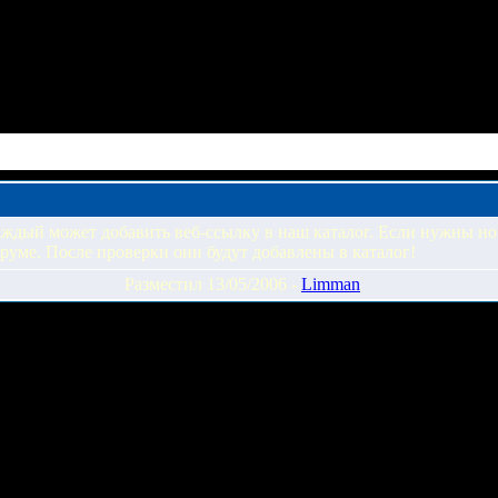
аждый может добавить веб-ссылку в наш каталог. Если нужны н
оруме. После проверки они будут добавлены в каталог!
Разместил 13/05/2006 -
Limman