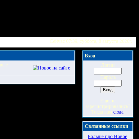
Сейчас 07:39, суббота, 8 августа 2026г.
Вход
овые
Логин
Пароль
Еще не
зарегистрировались?
Тогда вам
сюда
.
Связанные ссылки
·
Больше про Новое