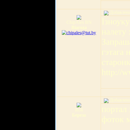
Добавлено:
Ізноуку
ChipAles BN
Biaroza
налету 
Запраша
гэтага 
старонк
http://
Добавлено:
портал
Roll
Береза
фоток 