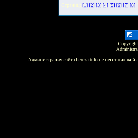
Страниц:
[1]
[2]
[3]
[4]
[5]
[6]
[7]
[8]
[
Copyright
Administra
Администрация сайта bereza.info не несет никакой