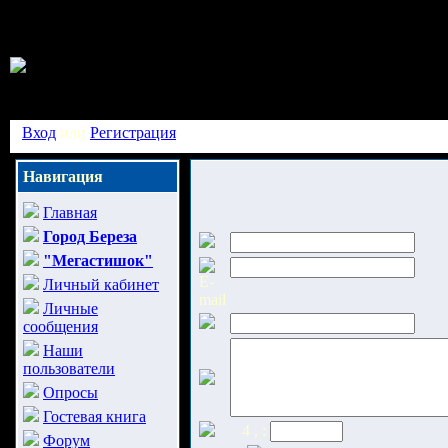
Вход
или
Регистрация
Навигация
Главная
Город Береза
"Мегастишок"
Личный кабинет
Личные
сообщения
Наши
пользователи
Опросы
Гостевая книга
4 , :
Форум