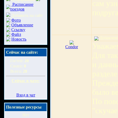
сам узн
Расписание
поездов
подруга
Добавить на сайт
Фото
Объявление
Ссылку
Файл
Добавлено:
Новость
Уважае
Condor
Сейчас на сайте:
Для та
Гостей:
20
и данн
Своих:
0
Всего:
20
разделе
Сейчас в чате:
Прежде
было ве
Вход в чат
По пово
Полезные ресурсы
"скучае
Нет