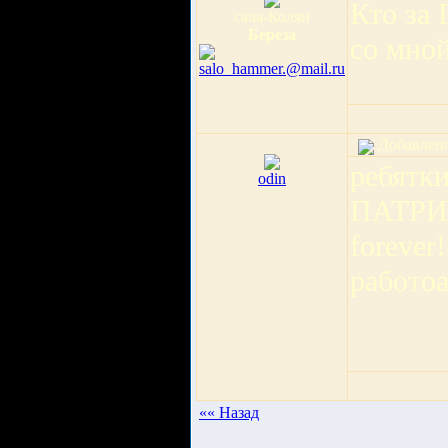
Кто з
сала-Колян
Береза
со мно
Добавлено:
ребятк
odin
ПАТРИОТ
forever
работо
«« Назад