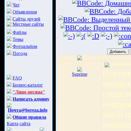
Чат
Объявления
Сайты друзей
Местные сайты
Файлы
Темы
Фотоальбом
Погода
Добавлено:
Портал 
Suprime
FAQ
ожидал,
Бизнес-каталог
существ
"Лицо месяца"
Написать админу
информа
Почта@bereza.info
такой с
Общие правила
написат
Карта
сайта
Информация