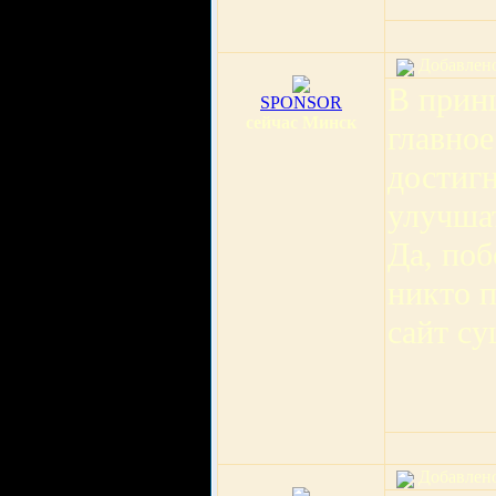
Добавлено:
В прин
SPONSOR
сейчас Минск
главное
достигн
улучшат
Да, по
никто п
сайт су
Добавлено: