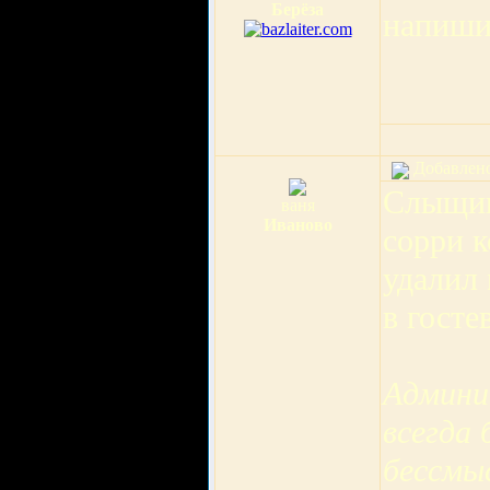
Берёза
напиши
Добавлено:
Слыщищ
ваня
Иваново
сорри к
удалил 
в гост
Админи
всегда 
бессмы