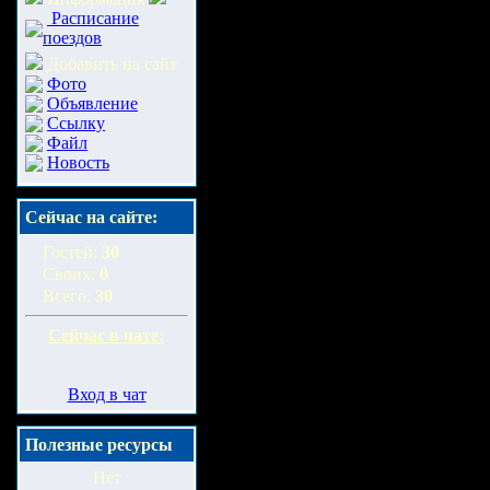
Расписание
поездов
Добавить на сайт
Фото
Объявление
Ссылку
Файл
Новость
Сейчас на сайте:
Гостей:
30
Своих:
0
Всего:
30
Сейчас в чате:
Вход в чат
Полезные ресурсы
Нет