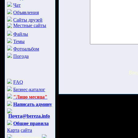
Чат
Объявления
Сайты друзей
Местные сайты
Файлы
Темы
Фотоальбом
Погода
Вве
FAQ
Бизнес-каталог
"Лицо месяца"
Написать админу
Почта@bereza.info
Общие правила
Карта
сайта
Информация