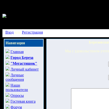
Вход
или
Регистрация
Березовски
Навигация
Мы с удовольствием учтем
Главная
Город Береза
"Мегастишок"
Личный кабинет
Личные
сообщения
Наши
пользователи
Опросы
Гостевая книга
Форум