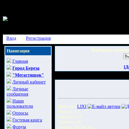
Вход
или
Регистрация
Выберите катего
Навигация
Главная
[Д
Город Береза
"Мегастишок"
Личный кабинет
Личные
сообщения
Наши
пользователи
Прислал:
LIXI
Версия: 1.0
Опросы
Рейтинг: 23
Гостевая книга
Скачали: 60
Форум
Размер: 202,88 Kb