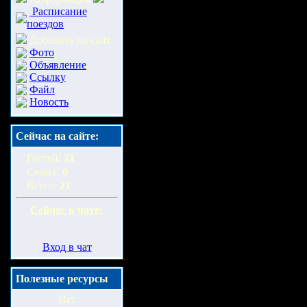
Расписание
поездов
Добавить на сайт
Фото
Объявление
Ссылку
Файл
Новость
Сейчас на сайте:
Гостей:
21
Своих:
0
Всего:
21
Сейчас в чате:
Вход в чат
Полезные ресурсы
Нет