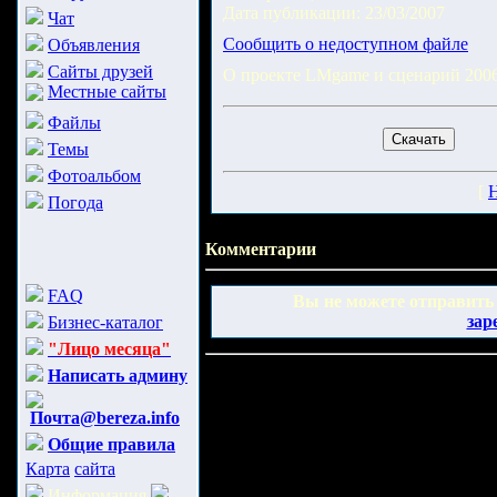
Дата публикации: 23/03/2007
Чат
Сообщить о недоступном файле
Объявления
Сайты друзей
О проекте LMgame и сценарий 200
Местные сайты
Файлы
Темы
Фотоальбом
[
Н
Погода
Комментарии
FAQ
Вы не можете отправить
зар
Бизнес-каталог
"Лицо месяца"
Написать админу
Почта@bereza.info
Общие правила
Карта
сайта
Информация