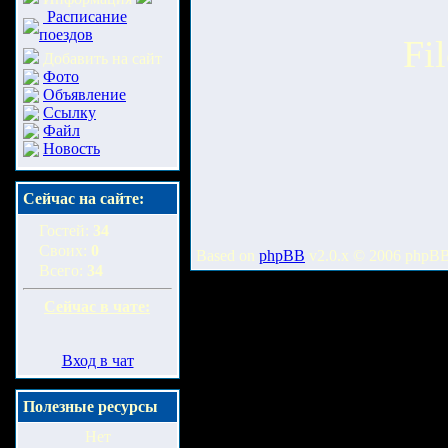
Расписание
поездов
Fi
Добавить на сайт
Фото
Объявление
Ссылку
Файл
Новость
Сейчас на сайте:
Гостей:
34
Своих:
0
Based on
phpBB
v2.0.x © 2006 phpB
Всего:
34
Сейчас в чате:
Вход в чат
Полезные ресурсы
Нет