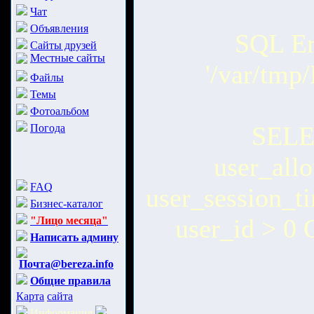
Чат
Объявления
SQL Err
Сайты друзей
Местные сайты
'/var/tm
Файлы
Темы
Фотоальбом
SELEC
Погода
user_all
FAQ
user_session_
Бизнес-каталог
user_id > 0
"Лицо месяца"
Написать админу
Почта@bereza.info
Общие правила
Карта
сайта
Информация