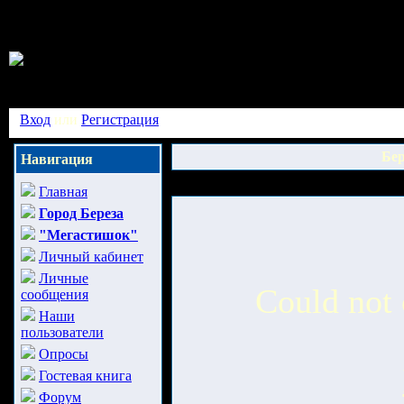
Вход
или
Регистрация
Бер
Навигация
Главная
Город Береза
"Мегастишок"
Личный кабинет
Личные
Could not 
сообщения
Наши
пользователи
Опросы
Гостевая книга
Форум