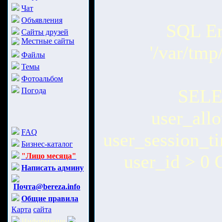
Чат
Объявления
SQL Err
Сайты друзей
Местные сайты
'/var/tm
Файлы
Темы
Фотоальбом
SELEC
Погода
user_all
FAQ
user_session_
Бизнес-каталог
user_id > 0
"Лицо месяца"
Написать админу
Почта@bereza.info
Общие правила
Карта
сайта
Информация