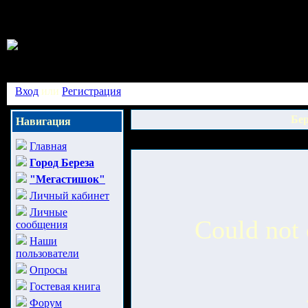
Вход
или
Регистрация
Бер
Навигация
Главная
Город Береза
"Мегастишок"
Личный кабинет
Личные
Could not 
сообщения
Наши
пользователи
Опросы
Гостевая книга
Форум