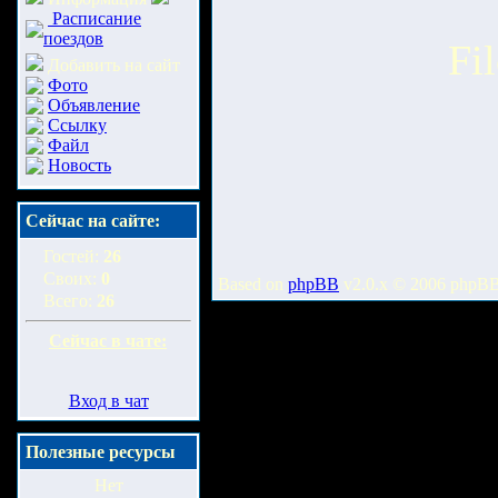
Расписание
поездов
Fi
Добавить на сайт
Фото
Объявление
Ссылку
Файл
Новость
Сейчас на сайте:
Гостей:
26
Своих:
0
Based on
phpBB
v2.0.x © 2006 phpB
Всего:
26
Сейчас в чате:
Вход в чат
Полезные ресурсы
Нет