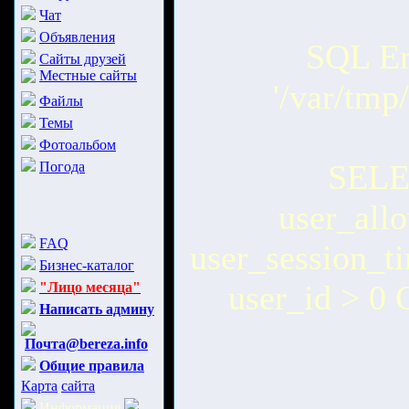
Чат
Объявления
SQL Err
Сайты друзей
Местные сайты
'/var/tm
Файлы
Темы
Фотоальбом
SELEC
Погода
user_all
FAQ
user_session_
Бизнес-каталог
user_id > 0
"Лицо месяца"
Написать админу
Почта@bereza.info
Общие правила
Карта
сайта
Информация