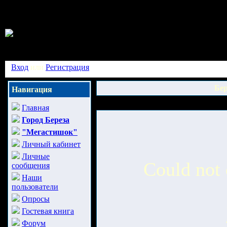
Вход
или
Регистрация
Бер
Навигация
Главная
Город Береза
"Мегастишок"
Личный кабинет
Личные
Could not 
сообщения
Наши
пользователи
Опросы
Гостевая книга
Форум