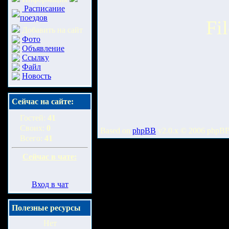
Расписание
поездов
Fi
Добавить на сайт
Фото
Объявление
Ссылку
Файл
Новость
Сейчас на сайте:
Гостей:
41
Своих:
0
Based on
phpBB
v2.0.x © 2006 phpB
Всего:
41
Сейчас в чате:
Вход в чат
Полезные ресурсы
Нет