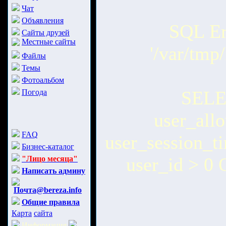
Чат
Объявления
SQL Err
Сайты друзей
Местные сайты
'/var/tm
Файлы
Темы
Фотоальбом
SELEC
Погода
user_all
FAQ
user_session_
Бизнес-каталог
user_id > 0
"Лицо месяца"
Написать админу
Почта@bereza.info
Общие правила
Карта
сайта
Информация