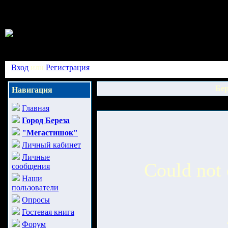
Вход
или
Регистрация
Бер
Навигация
Главная
Город Береза
"Мегастишок"
Личный кабинет
Личные
Could not 
сообщения
Наши
пользователи
Опросы
Гостевая книга
Форум