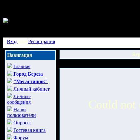
Вход
или
Регистрация
Бер
Навигация
Главная
Город Береза
"Мегастишок"
Личный кабинет
Личные
Could not 
сообщения
Наши
пользователи
Опросы
Гостевая книга
Форум