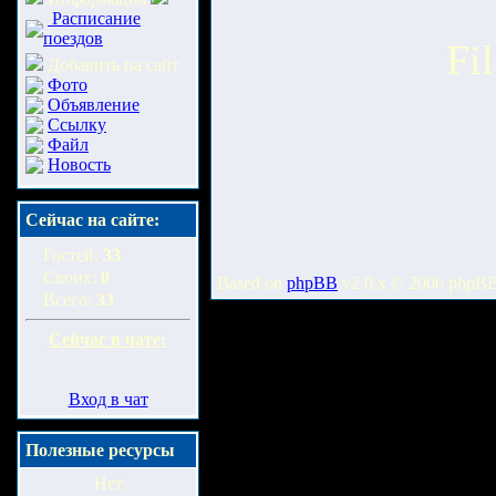
Расписание
поездов
Fi
Добавить на сайт
Фото
Объявление
Ссылку
Файл
Новость
Сейчас на сайте:
Гостей:
33
Своих:
0
Based on
phpBB
v2.0.x © 2006 phpB
Всего:
33
Сейчас в чате:
Вход в чат
Полезные ресурсы
Нет