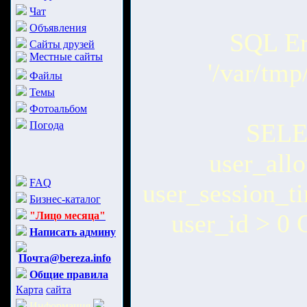
Чат
Объявления
SQL Err
Сайты друзей
Местные сайты
'/var/tm
Файлы
Темы
Фотоальбом
SELEC
Погода
user_all
FAQ
user_session_
Бизнес-каталог
user_id > 0
"Лицо месяца"
Написать админу
Почта@bereza.info
Общие правила
Карта
сайта
Информация