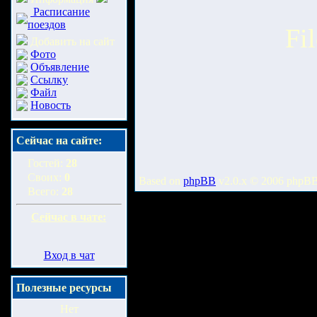
Расписание
поездов
Fi
Добавить на сайт
Фото
Объявление
Ссылку
Файл
Новость
Сейчас на сайте:
Гостей:
28
Своих:
0
Based on
phpBB
v2.0.x © 2006 phpB
Всего:
28
Сейчас в чате:
Вход в чат
Полезные ресурсы
Нет