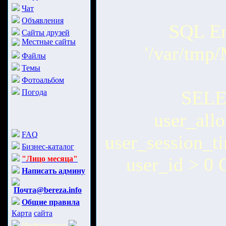
Чат
Объявления
SQL Err
Сайты друзей
Местные сайты
'/var/tmp
Файлы
Темы
Фотоальбом
SELEC
Погода
user_all
FAQ
user_session_
Бизнес-каталог
user_id > 0
"Лицо месяца"
Написать админу
Почта@bereza.info
Общие правила
Карта
сайта
Информация