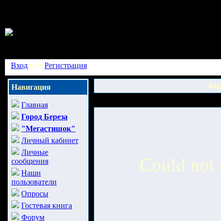
Вход
или
Регистрация
Бер
Навигация
Главная
Город Береза
"Мегастишок"
Личный кабинет
Личные
Could not 
сообщения
Наши
пользователи
Опросы
Гостевая книга
Форум