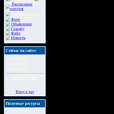
Расписание
поездов
Добавить на сайт
Фото
Объявление
Ссылку
Файл
Новость
Сейчас на сайте:
Гостей:
21
Своих:
0
Всего:
21
Сейчас в чате:
Вход в чат
Полезные ресурсы
Нет