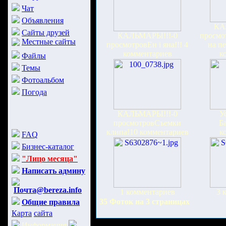
Чат
Объявления
КА
Сайты друзей
КАЛЬМАРЫ!!!-0
просмо
Местные сайты
просмотров
Ен i яна!!!
4
на пе
комментариев
к
Файлы
Темы
Фотоальбом
Погода
КАЛЬМАРЫ!!!-0
У
просмотров
Съемки
Ба
клипа!
10 комментариев
к
FAQ
Бизнес-каталог
"Лицо месяца"
Написать админу
Почта@bereza.info
1 комментариев
3 
35 Фоток на 3 страницах
Общие правила
Карта
сайта
Информация