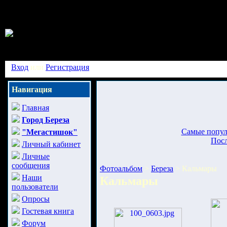
Вход
или
Регистрация
Навигация
Главная
Город Береза
Самые попу
"Мегастишок"
Пос
Личный кабинет
Личные
сообщения
Фотоальбом
>
Береза
> Кальмары
Наши
Кальмары
пользователи
Опросы
Гостевая книга
Форум