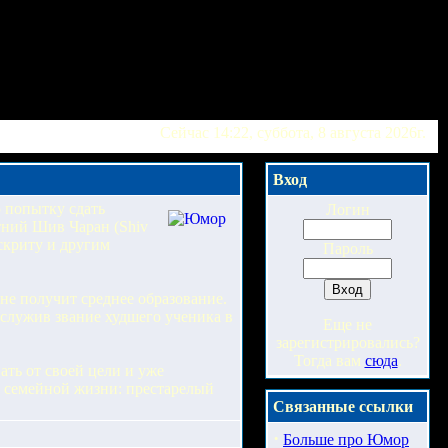
Сейчас 14:22, суббота, 8 августа 2026г.
Вход
 попытку сдать
Логин
етний Шив Чаран (Shiv
нскриту и другим
Пароль
не получит среднее образование.
аслужив звание худшего ученика в
Еще не
зарегистрировались?
Тогда вам
сюда
.
ать от своей цели и уже
я семейной жизни: престарелый
Связанные ссылки
·
Больше про Юмор