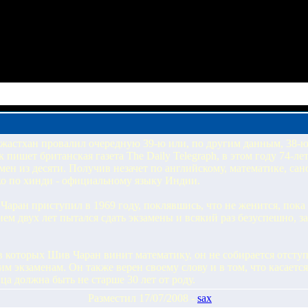
жастхан провалил очередную 39-ю или, по другим данным, 38-ю
пишет британская газета The Daily Telegraph, в этом году 74-л
амен из десяти. Получив незачет по английскому, математике, са
ко по хинди - официальному языку Индии.
аран приступил в 1969 году, поклявшись, что не женится, пока 
ием двух лет пытался сдать экзамены и всякий раз безуспешно, з
в которых Шив Чаран винит математику, он не собирается отступ
м экзаменам. Он также верен своему слову и в том, что касаетс
ца должна быть не старше 30 лет от роду.
Разместил 17/07/2008 -
sax