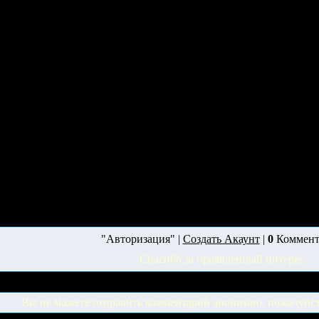
"Авторизация" |
Создать Акаунт
|
0
Коммент
Спасибо за проявленный интерес
Вы не можете отправить комментарий анонимно, пожалуйс