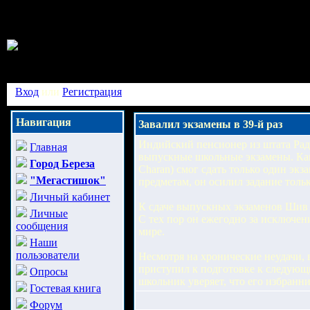
Вход
или
Регистрация
Навигация
Завалил экзамены в 39-й раз
Индийский пенсионер из штата Рад
Главная
выпускные школьные экзамены. Как 
Город Береза
Charan) смог сдать только один экз
"Мегастишок"
предметам, он осилил задание толь
Личный кабинет
К сдаче выпускных экзаменов Шив Ч
Личные
С тех пор он ежегодно за исключен
сообщения
мире.
Наши
пользователи
Несмотря на хронические неудачи, 
приступил к подготовке к следующи
Опросы
школьник уверяет, что его избранни
Гостевая книга
Форум