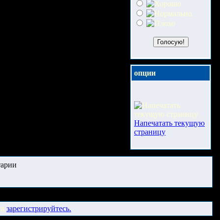
опции
Напечатать текущую
страницу
арии
та
зарегистрируйтесь.