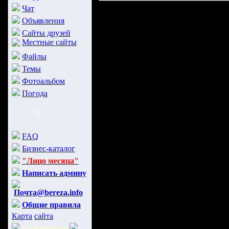
Чат
Объявления
Сайты друзей
Местные сайты
Файлы
Темы
Фотоальбом
Погода
FAQ
Бизнес-каталог
"Лицо месяца"
Написать админу
Почта@bereza.info
Общие правила
Карта
сайта
Информация