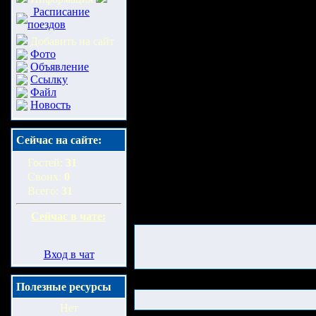
Расписание
поездов
Добавить на сайт
Фото
Объявление
Ссылку
Файл
Новость
Сейчас на сайте:
Гостей:
31
Своих:
0
Всего:
31
Сейчас в чате:
Вход в чат
Полезные ресурсы
Нет