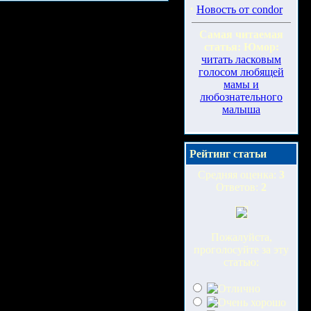
·
Новость от condor
Самая читаемая
статья: Юмор:
читать ласковым
голосом любящей
мамы и
любознательного
малыша
Рейтинг статьи
Средняя оценка:
3
Ответов:
2
Пожалуйста,
проголосуйте за эту
статью: