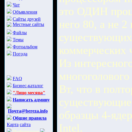
Чат
это ОДИН проц
Объявления
Сайты друзей
него 80, а не 2 
Местные сайты
Файлы
существующих
Темы
коммерческих 
Фотоальбом
Погода
Из интересного
многоголового 
FAQ
Вт, что в полт
Бизнес-каталог
"Лицо месяца"
существующие 
Написать админу
Почта@bereza.info
образцы 4-яде
Общие правила
Intel.
Карта
сайта
Информация