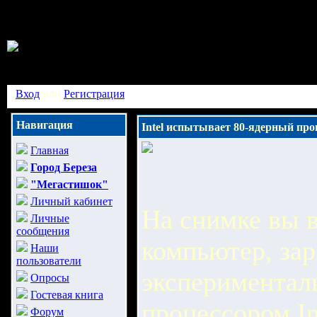
Вход
или
Регистрация
Навигация
Intel испытывает 80-ядерный про
Главная
Город Береза
"Мегастишок"
Личный кабинет
На снимке вы 
Личные
сообщения
компьютер, за
Наши
пользователи
экспериментал
Опросы
Гостевая книга
процессором In
Форум