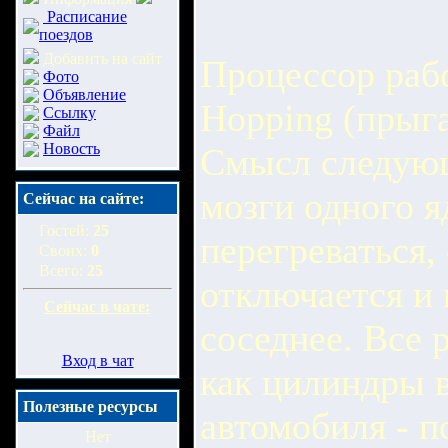
Расписание
поездов
Добавить на сайт
Процессор рабо
Фото
Объявление
Hopping (прыг
Ссылку
Файл
Новость
Смысл следующ
мозги одного 
Сейчас на сайте:
Гостей:
25
перегреваться,
Своих:
0
Всего:
25
отключается и 
Сейчас в чате:
соседнее. Все 
Вход в чат
как цилиндры в
Полезные ресурсы
автомобиля - п
Нет