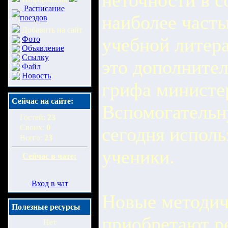
неточности в с
Расписание
наиболее част
поездов
Добавить на сайт
учебной литера
Фото
Объявление
Ссылку
это дополнител
Файл
Новость
грифа министер
Сейчас на сайте:
Вспомогательн
Гостей:
23
Своих:
0
сегодня исполь
Всего:
23
ученики.
Сейчас в чате:
Вход в чат
Новые методи
Полезные ресурсы
приобретают ре
Нет