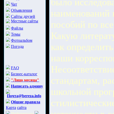
было исследов
Чат
наименований 
Объявления
Сайты друзей
Местные сайты
пособий по вс
Файлы
Какую литерату
Темы
Фотоальбом
как определить
Погода
наши корреспо
Несоответстви
FAQ
Бизнес-каталог
стандартам, ра
"Лицо месяца"
Написать админу
школьной прог
Почта@bereza.info
стилистически
Общие правила
Карта
сайта
Информация