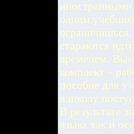
иностранными 
одним учебник
ограничишься.
стараются идти
временем. Вып
комплект – раб
пособие для уч
в школу поступ
В результате з
языка так и ос