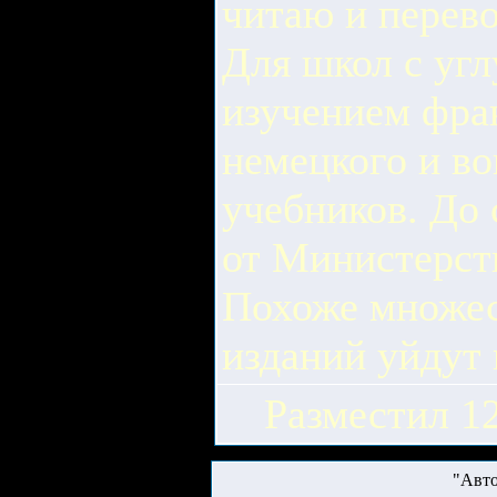
читаю и перево
Для школ с уг
изучением фра
немецкого и во
учебников. До 
от Министерств
Похоже множес
изданий уйдут 
Разместил 12
"Авто