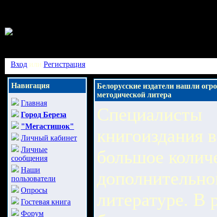
Вход
или
Регистрация
Навигация
Белорусские издатели нашли огро
методической литера
Главная
Специалисты
Город Береза
"Мегастишок"
книгоиздания 
Личный кабинет
Личные
большое колич
сообщения
Наши
дополнительно
пользователи
Опросы
литературе. В 
Гостевая книга
Форум