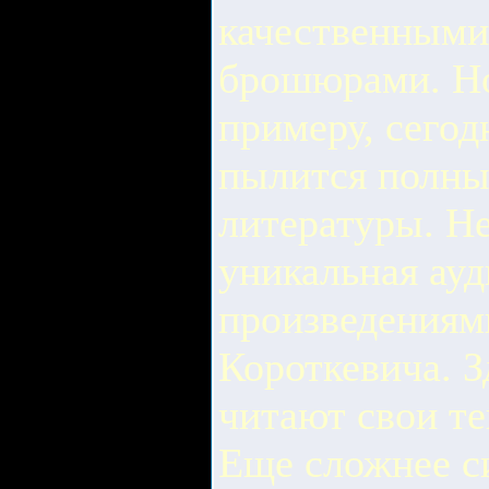
качественными
брошюрами. Но
примеру, сегод
пылится полны
литературы. Не
уникальная ауд
произведениям
Короткевича. З
читают свои те
Еще сложнее с