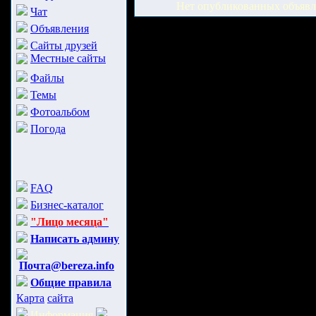
Нет опубликованных объяв
Чат
Объявления
Сайты друзей
Местные сайты
Файлы
Темы
Фотоальбом
Погода
FAQ
Бизнес-каталог
"Лицо месяца"
Написать админу
Почта@bereza.info
Общие правила
Карта
сайта
Информация