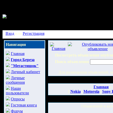
Вход
или
Регистрация
Навигация
Главная
Посмотреть объявления опубл
Город Береза
Поиск объявления
"Мегастишок"
Личный кабинет
Для размещения объявлений, в
Личные
сообщения
Главная
»
Наши
[
Nokia
|
Motorola
|
Sony 
пользователи
Опросы
Гостевая книга
Объявлений в ка
Форум