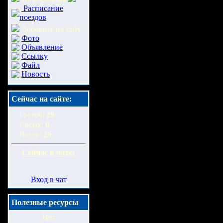
Расписание
поездов
Добавить на сайт
Фото
Объявление
Ссылку
Файл
Новость
Сейчас на сайте:
Гостей:
29
Своих:
0
Всего:
29
Сейчас в чате:
Вход в чат
Полезные ресурсы
Нет