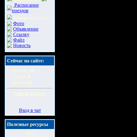
Расписание
поездов
Добавить на сайт
Фото
Объявление
Ссылку
Файл
Новость
Сейчас на сайте:
Гостей:
24
Своих:
0
Всего:
24
Сейчас в чате:
Вход в чат
Полезные ресурсы
Нет