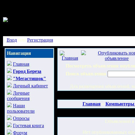
Вход
или
Регистрация
Навигация
Главная
Посмотреть объявления опубл
Город Береза
Поиск объявления
"Мегастишок"
Личный кабинет
Для размещения объявлений, в
Личные
сообщения
Главная
»
Компьютеры
Наши
пользователи
Опросы
Объявлений в
Гостевая книга
Нет опубликованных об
Форум