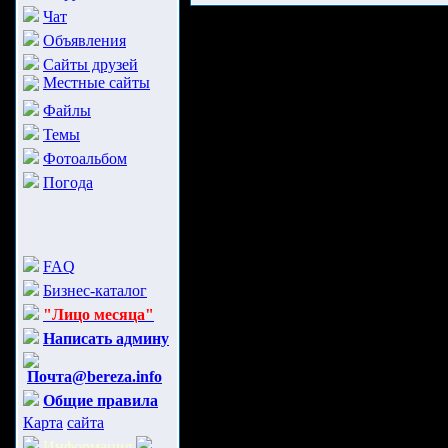
Чат
Объявления
Сайты друзей
Местные сайты
Файлы
Темы
Фотоальбом
Погода
FAQ
Бизнес-каталог
"Лицо месяца"
Написать админу
Почта@bereza.info
Общие правила
Карта
сайта
Информация