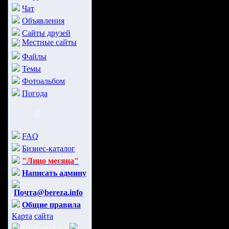
Чат
Объявления
Сайты друзей
Местные сайты
Файлы
Темы
Фотоальбом
Погода
FAQ
Бизнес-каталог
"Лицо месяца"
Написать админу
Почта@bereza.info
Общие правила
Карта
сайта
Информация