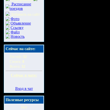
Расписание
поездов
Добавить на сайт
Фото
Объявление
Ссылку
Файл
Новость
Сейчас на сайте:
Гостей:
32
Своих:
0
Всего:
32
Сейчас в чате:
Вход в чат
Полезные ресурсы
Нет