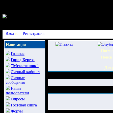
Вход
или
Регистрация
Навигация
Посмо
Главная
Поиск
Город Береза
"Мегастишок"
Для 
Личный кабинет
Личные
сообщения
Наши
пользователи
Опросы
Гостевая книга
Форум