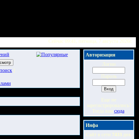
Сейчас 09:41, пятница, 7 августа 2026г.
Авторизация
Логин
поиск
]
Пароль
илами
Еще не
зарегистрировались?
Тогда вам
сюда
.
Инфа
Сайт в сети
7433
дня.