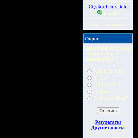
ICQ-Бот bereza.info:
455-780
Самые активные:
Опрос
Какой вид доступа в
интернет вы
используете?
ADSL от byfly
dial-up
GPRS/EDGE
Другое
А что это такое?
Результаты
Другие опросы