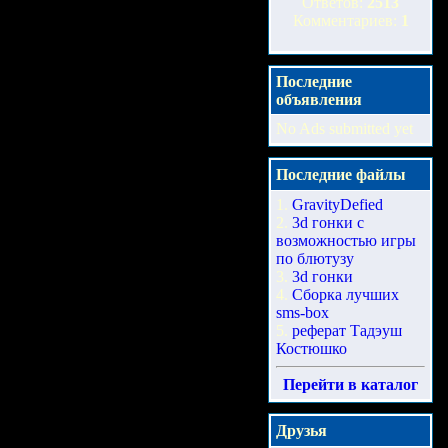
Ответов:
2513
Комментариев:
1
Последние
объявления
No Ads submitted yet
Последние файлы
1.
GravityDefied
2.
3d гонки с
возможностью игры
по блютузу
3.
3d гонки
4.
Сборка лучших
sms-box
5.
реферат Тадэуш
Костюшко
Перейти в каталог
Друзья