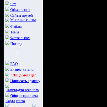
Чат
Объявления
Сайты друзей
Местные сайты
Файлы
Темы
Фотоальбом
Погода
FAQ
Бизнес-каталог
"Лицо месяца"
Написать админу
Почта@bereza.info
Общие правила
Карта
сайта
Информация