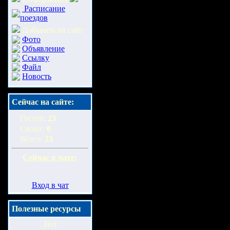
Расписание
поездов
Добавить на сайт
Фото
Объявление
Ссылку
Файл
Новость
Сейчас на сайте:
Гостей:
23
Своих:
0
Всего:
23
Сейчас в чате:
Вход в чат
Полезные ресурсы
Нет