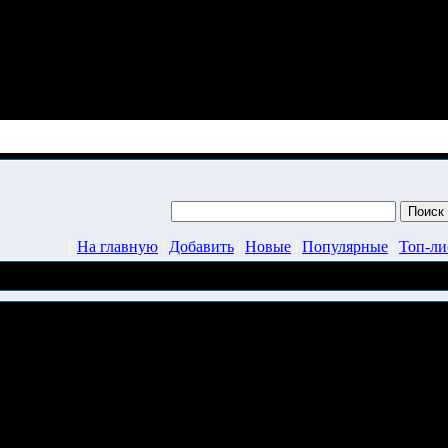
[
На главную
|
Добавить
|
Новые
|
Популярные
|
Топ-ли